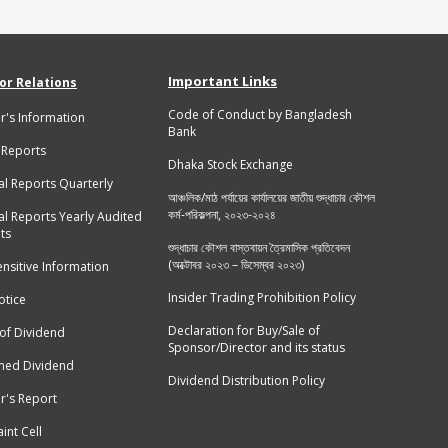
Important Links
or Relations
Code of Conduct by Bangladesh
r's Information
Bank
 Reports
Dhaka Stock Exchange
al Reports Quarterly
আঞ্চলিক/মাঠ পর্যায়ের কার্যালয়ের জাতীয় শুদ্ধাচার কৌশল
কর্ম-পরিকল্পনা, ২০২৩-২০২৪
al Reports Yearly Audited
ts
শুদ্ধাচার কৌশল বাস্তবায়ন ত্রৈমাসিক প্রতিবেদন
(অক্টোবর ২০২৩ – ডিসেম্বর ২০২৩)
ensitive Information
Insider Trading Prohibition Policy
tice
Declaration for Buy/Sale of
 of Dividend
Sponsor/Director and its status
med Dividend
Dividend Distribution Policy
r's Report
int Cell