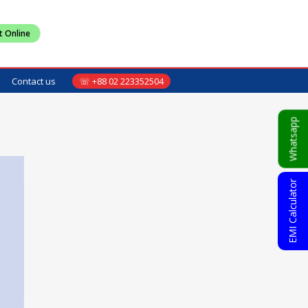
t Online
Contact us
☏ +88 02 223352504
Whatsapp
EMI Calculator