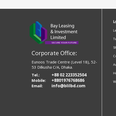
L
L
T
S
Corporate Office:
C
Eunoos Trade Centre (Level 18), 52-
A
53 Dilkusha C/A, Dhaka.
H
+88 02 223352504
Tel.:
+8801976768686
Mobile:
W
info@blilbd.com
Email: